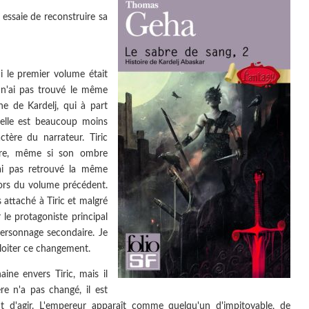
 essaie de reconstruire sa
i le premier volume était
Je n'ai pas trouvé le même
ne de Kardelj, qui à part
uelle est beaucoup moins
tère du narrateur. Tiric
oire, même si son ombre
'ai pas retrouvé la même
ors du volume précédent.
 attaché à Tiric et malgré
le protagoniste principal
ersonnage secondaire. Je
oiter ce changement.
aine envers Tiric, mais il
re n'a pas changé, il est
nt d'agir. L'empereur apparaît comme quelqu'un d'impitoyable, de