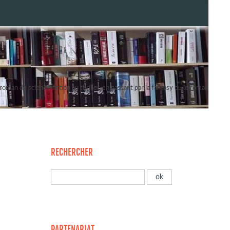
oman de science-fiction au thriller, en passant par la fantasy ou le roman
RECHERCHER
PARTENARIAT