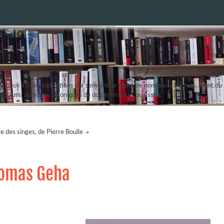
 deux à trois publications par semaine, je traite de nombreux thèmes, allant du r
erez aussi quelques chroniques de documentaires ou essais.
e des singes, de Pierre Boulle
homas Geha