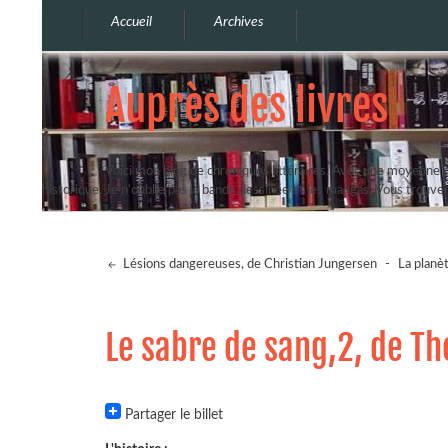
Accueil
Archives
Auprès des livres
Voici mon blog de chroniques littéraires. Avec une moyenne de
historique. Je n'oublie pas la bande dessinée et les mangas. Vous trouv
Lésions dangereuses, de Christian Jungersen
-
La planèt
Le sabre de sang,2, de T
Partager le billet