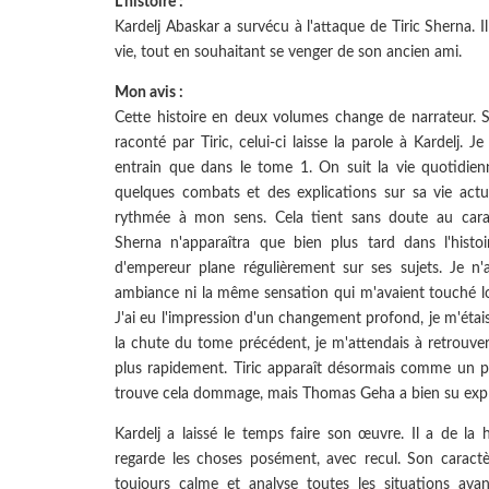
L'histoire :
Kardelj Abaskar a survécu à l'attaque de Tiric Sherna. Il
vie, tout en souhaitant se venger de son ancien ami.
Mon avis :
Cette histoire en deux volumes change de narrateur. S
raconté par Tiric, celui-ci laisse la parole à Kardelj. 
entrain que dans le tome 1. On suit la vie quotidien
quelques combats et des explications sur sa vie act
rythmée à mon sens. Cela tient sans doute au carac
Sherna n'apparaîtra que bien plus tard dans l'hist
d'empereur plane régulièrement sur ses sujets. Je n
ambiance ni la même sensation qui m'avaient touché l
J'ai eu l'impression d'un changement profond, je m'étais
la chute du tome précédent, je m'attendais à retrouver 
plus rapidement. Tiric apparaît désormais comme un p
trouve cela dommage, mais Thomas Geha a bien su expl
Kardelj a laissé le temps faire son œuvre. Il a de la h
regarde les choses posément, avec recul. Son caractè
toujours calme et analyse toutes les situations ava