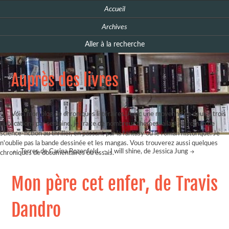
Accueil
Archives
Aller à la recherche
Auprès des livres
Voici mon blog de chroniques littéraires. Avec une moyenne de deux à trois
publications par semaine, je traite de nombreux thèmes, allant du roman de
science-fiction au thriller, en passant par la fantasy ou le roman historique. Je
n'oublie pas la bande dessinée et les mangas. Vous trouverez aussi quelques
Terres de Carina Rozenfeld,
-
I will shine, de Jessica Jung
chroniques de documentaires ou essais.
Mon père cet enfer, de Travis
Dandro