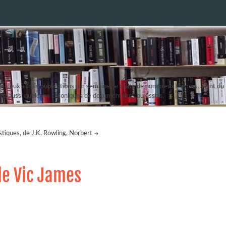
 deux à trois publications par semaine, je traite de nombreux thèmes, allant du r
erez aussi quelques chroniques de documentaires ou essais.
tiques, de J.K. Rowling, Norbert
de Vic James