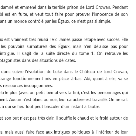
ndamné et emmené dans la terrible prison de Lord Crowan. Pendant
i est en fuite, et veut tout faire pour prouver l’innocence de son
dans un monde contrôlé par les Égaux, ce n’est pas si simple.
 est vraiment très réussi ! Vic James passe l'étape avec succès. Elle
 les pouvoirs surnaturels des Égaux, mais n'en délaisse pas pour
intrigue. Il s'agit de la suite directe du tome 1. On retrouve les
rotagonistes dans des situations délicates.
 donc suivre l'évolution de Luke dans le Château de Lord Crovan,
étrange fonctionnement mis en place là-bas. Abi, quant à elle, va se
es ressources insoupçonnées.
lu le plus (avec un petit bémol vers la fin), c'est les personnages qui
ent. Aucun n'est blanc ou noir, leur caractère est travaillé. On ne sait
à qui se fier. Tout peut basculer d'un instant à l'autre.
 son but n'est pas très clair. Il souffle le chaud et le froid autour de
s, mais aussi faire face aux intrigues politiques à l'intérieur de leur