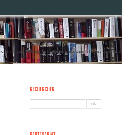
oman de science-fiction au thriller, en passant par la fantasy ou le roman
RECHERCHER
PARTENARIAT