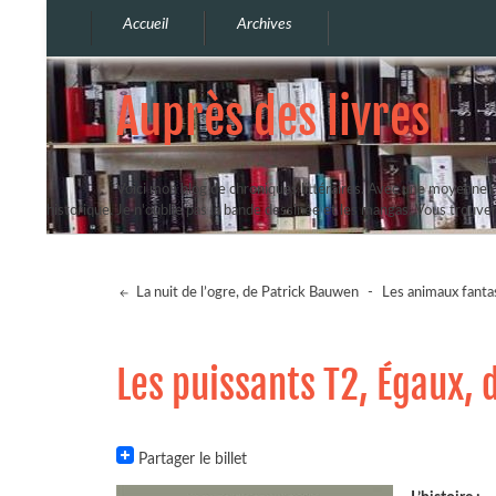
Accueil
Archives
Auprès des livres
Voici mon blog de chroniques littéraires. Avec une moyenne de
historique. Je n'oublie pas la bande dessinée et les mangas. Vous trouv
La nuit de l’ogre, de Patrick Bauwen
-
Les animaux fantas
Les puissants T2, Égaux, 
Partager le billet