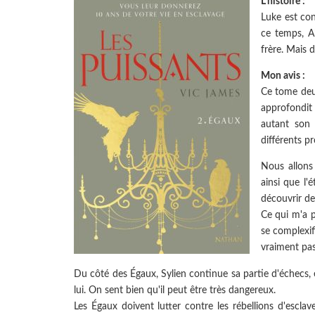
L’histoire :
Luke est co
ce temps, Ab
frère. Mais 
Mon avis :
Ce tome deux
approfondit
autant son 
différents p
Nous allons
ainsi que l'
découvrir d
Ce qui m'a p
se complexifi
vraiment pas 
Du côté des Égaux, Sylien continue sa partie d'échecs, et
lui. On sent bien qu'il peut être très dangereux.
Les Égaux doivent lutter contre les rébellions d'esclave