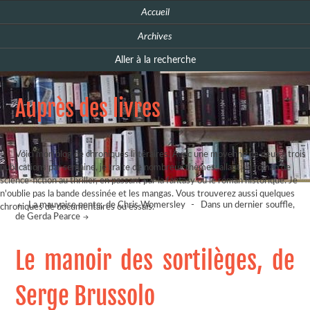
Accueil
Archives
Aller à la recherche
Auprès des livres
Voici mon blog de chroniques littéraires. Avec une moyenne de deux à trois
publications par semaine, je traite de nombreux thèmes, allant du roman de
science-fiction au thriller, en passant par la fantasy ou le roman historique. Je
n'oublie pas la bande dessinée et les mangas. Vous trouverez aussi quelques
La mauvaise pente, de Chris Womersley
-
Dans un dernier souffle,
chroniques de documentaires ou essais.
de Gerda Pearce
Le manoir des sortilèges, de
Serge Brussolo