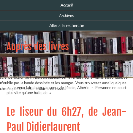
Accueil
Archives
Aller à la recherche
Auprès des livres
Voici mon blog de chroniques littéraires. Avec une moyenne de deux à trois
publications par semaine, je traite de nombreux thèmes, allant du roman de
science-fiction au thriller, en passant par la fantasy ou le roman historique. Je
n'oublie pas la bande dessinée et les mangas. Vous trouverez aussi quelques
Je veux faire battre le coeur de l'école, Albéric
-
Personne ne court
chroniques de documentaires ou essais.
plus vite qu'une balle, de
Le liseur du 6h27, de Jean-
Paul Didierlaurent