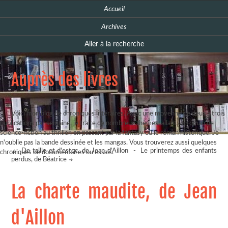
Accueil
Archives
Aller à la recherche
Auprès des livres
Voici mon blog de chroniques littéraires. Avec une moyenne de deux à trois
publications par semaine, je traite de nombreux thèmes, allant du roman de
science-fiction au thriller, en passant par la fantasy ou le roman historique. Je
n'oublie pas la bande dessinée et les mangas. Vous trouverez aussi quelques
De taille et d'estoc, de Jean d'Aillon
-
Le printemps des enfants
chroniques de documentaires ou essais.
perdus, de Béatrice
La charte maudite, de Jean
d'Aillon