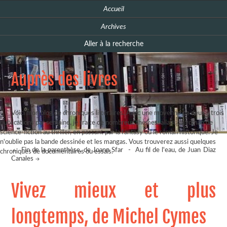
Accueil
Archives
Aller à la recherche
Auprès des livres
Voici mon blog de chroniques littéraires. Avec une moyenne de deux à trois
publications par semaine, je traite de nombreux thèmes, allant du roman de
science-fiction au thriller, en passant par la fantasy ou le roman historique. Je
n'oublie pas la bande dessinée et les mangas. Vous trouverez aussi quelques
Fin de la parenthèse, de Joann Sfar
-
Au fil de l'eau, de Juan Diaz
chroniques de documentaires ou essais.
Canales
Vivez mieux et plus
longtemps, de Michel Cymes