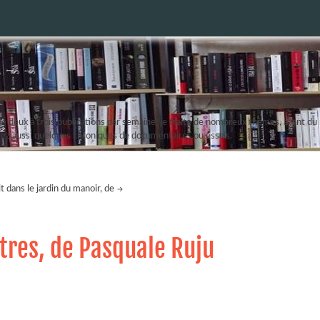
 deux à trois publications par semaine, je traite de nombreux thèmes, allant du r
erez aussi quelques chroniques de documentaires ou essais.
t dans le jardin du manoir, de
tres, de Pasquale Ruju