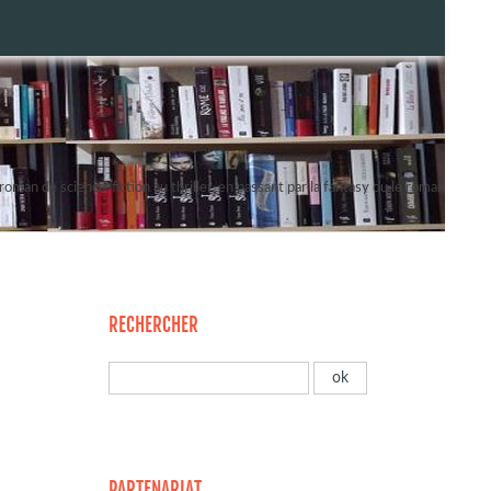
oman de science-fiction au thriller, en passant par la fantasy ou le roman
RECHERCHER
PARTENARIAT