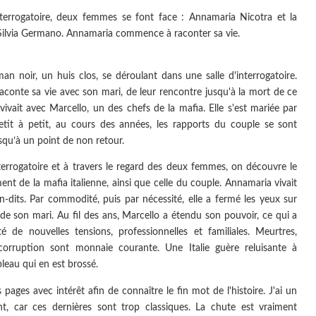
nterrogatoire, deux femmes se font face : Annamaria Nicotra et la
Silvia Germano. Annamaria commence à raconter sa vie.
an noir, un huis clos, se déroulant dans une salle d'interrogatoire.
conte sa vie avec son mari, de leur rencontre jusqu'à la mort de ce
e vivait avec Marcello, un des chefs de la mafia. Elle s'est mariée par
etit à petit, au cours des années, les rapports du couple se sont
squ’à un point de non retour.
terrogatoire et à travers le regard des deux femmes, on découvre le
nt de la mafia italienne, ainsi que celle du couple. Annamaria vivait
-dits. Par commodité, puis par nécessité, elle a fermé les yeux sur
s de son mari. Au fil des ans, Marcello a étendu son pouvoir, ce qui a
é de nouvelles tensions, professionnelles et familiales. Meurtres,
 corruption sont monnaie courante. Une Italie guère reluisante à
bleau qui en est brossé.
s pages avec intérêt afin de connaître le fin mot de l'histoire. J'ai un
t, car ces dernières sont trop classiques. La chute est vraiment