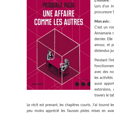
L'histoire :
Lors d'un i
procureure 
Mon avis :
C'est un rom
Annamaria ra
dernier. Ell
amour, et p
distendus ju
Pendant l'in
fonctionneme
avec des non
les activité
aussi apport
extorsions,
travers le ta
Le récit est prenant, les chapitres courts. J'ai tourné le
peu moins apprécié les fausses pistes mises en avan