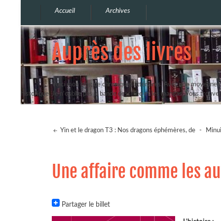
Accueil
Archives
Auprès des livres
Voici mon blog de chroniques littéraires. Avec une moyenne de
historique. Je n'oublie pas la bande dessinée et les mangas. Vous trouv
Yin et le dragon T3 : Nos dragons éphémères, de
-
Minui
Une affaire comme les au
Partager le billet