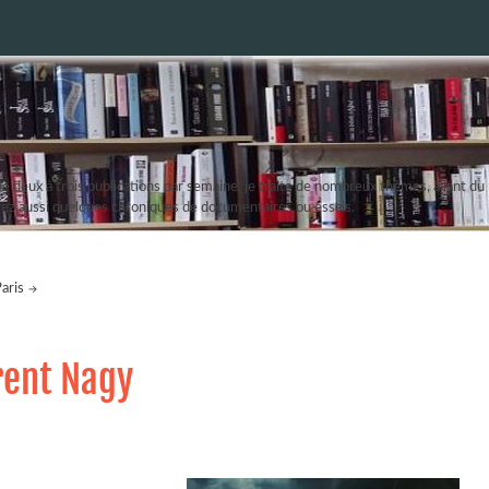
 deux à trois publications par semaine, je traite de nombreux thèmes, allant du r
erez aussi quelques chroniques de documentaires ou essais.
Paris
rent Nagy