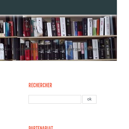
oman de science-fiction au thriller, en passant par la fantasy ou le roman
RECHERCHER
PARTENARIAT