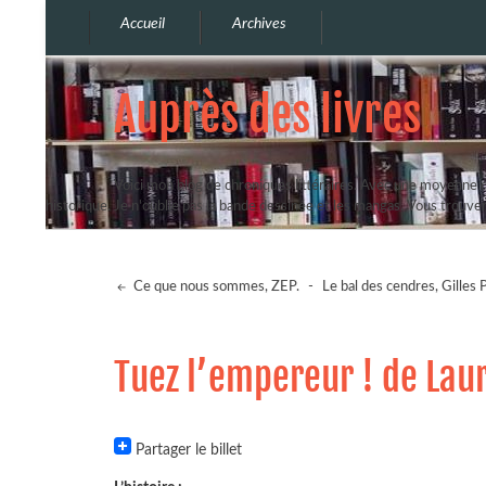
Accueil
Archives
Auprès des livres
Voici mon blog de chroniques littéraires. Avec une moyenne de
historique. Je n'oublie pas la bande dessinée et les mangas. Vous trouv
Ce que nous sommes, ZEP.
-
Le bal des cendres, Gilles 
Tuez l’empereur ! de Lau
Partager le billet