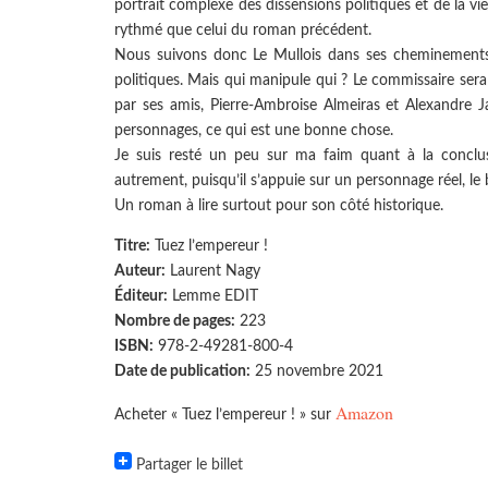
portrait complexe des dissensions politiques et de la vie 
rythmé que celui du roman précédent.
Nous suivons donc Le Mullois dans ses cheminements
politiques. Mais qui manipule qui ? Le commissaire sera
par ses amis, Pierre-Ambroise Almeiras et Alexandre Ja
personnages, ce qui est une bonne chose.
Je suis resté un peu sur ma faim quant à la conclusio
autrement, puisqu’il s’appuie sur un personnage réel, le 
Un roman à lire surtout pour son côté historique.
Titre:
Tuez l’empereur !
Auteur:
Laurent Nagy
Éditeur:
Lemme EDIT
Nombre de pages:
223
ISBN:
978-2-49281-800-4
Date de publication:
25 novembre 2021
Amazon
Acheter « Tuez l’empereur ! » sur
Partager le billet