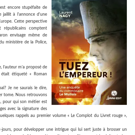
est encore stupéfaite de
jaillit à l'annonce d'une
Europe. Cette perspective
et républicains comptent
 baron envisage même de
du ministère de la Police,
e, l’auteur m’a proposé de
 était étiqueté « Roman
l? Je ne saurais le dire,
ier tome. Nous retrouvons
s, pour qui son métier est
ges avec la signature des
 quelques rappels au premier volume « Le Complot du Livret rouge »,
t-jours, pour développer une intrigue qui lui sert juste à brosser un