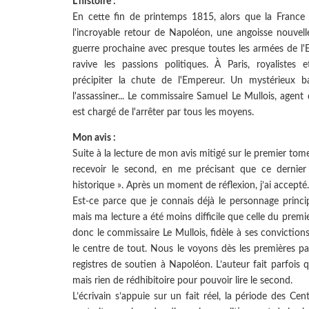
L’histoire :
En cette fin de printemps 1815, alors que la France 
l'incroyable retour de Napoléon, une angoisse nouvelle 
guerre prochaine avec presque toutes les armées de l'
ravive les passions politiques. À Paris, royalistes 
précipiter la chute de l'Empereur. Un mystérieux
l'assassiner... Le commissaire Samuel Le Mullois, agent 
est chargé de l'arrêter par tous les moyens.
Mon avis :
Suite à la lecture de mon avis mitigé sur le premier tom
recevoir le second, en me précisant que ce dernier
historique ». Après un moment de réflexion, j’ai accepté.
Est-ce parce que je connais déjà le personnage principa
mais ma lecture a été moins difficile que celle du prem
donc le commissaire Le Mullois, fidèle à ses conviction
le centre de tout. Nous le voyons dès les premières pa
registres de soutien à Napoléon. L’auteur fait parfois
mais rien de rédhibitoire pour pouvoir lire le second.
L’écrivain s’appuie sur un fait réel, la période des Cen