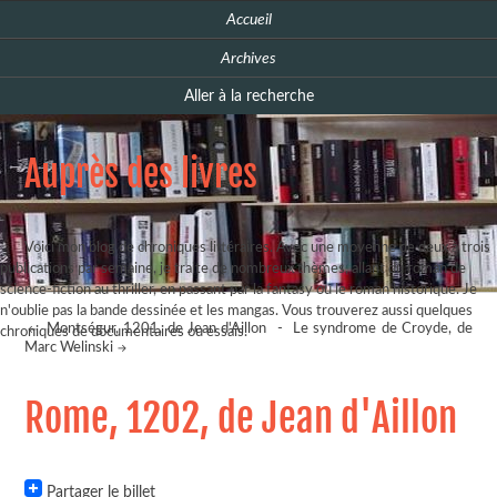
Accueil
Archives
Aller à la recherche
Auprès des livres
Voici mon blog de chroniques littéraires. Avec une moyenne de deux à trois
publications par semaine, je traite de nombreux thèmes, allant du roman de
science-fiction au thriller, en passant par la fantasy ou le roman historique. Je
n'oublie pas la bande dessinée et les mangas. Vous trouverez aussi quelques
Montségur, 1201, de Jean d'Aillon
-
Le syndrome de Croyde, de
chroniques de documentaires ou essais.
Marc Welinski
Rome, 1202, de Jean d'Aillon
Partager le billet