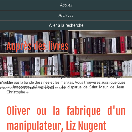
Accueil
Archives
Aller à la recherche
Auprès des livres
Voici mon blog de chroniques littéraires. Avec une moyenne de deux à trois
publications par semaine, je traite de nombreux thèmes, allant du roman de
science-fiction au thriller, en passant par la fantasy ou le roman historique. Je
n'oublie pas la bande dessinée et les mangas. Vous trouverez aussi quelques
Innocente, d’Amy Lloyd
-
La disparue de Saint-Maur, de Jean-
chroniques de documentaires ou essais.
Christophe
Oliver ou la fabrique d'un
manipulateur, Liz Nugent