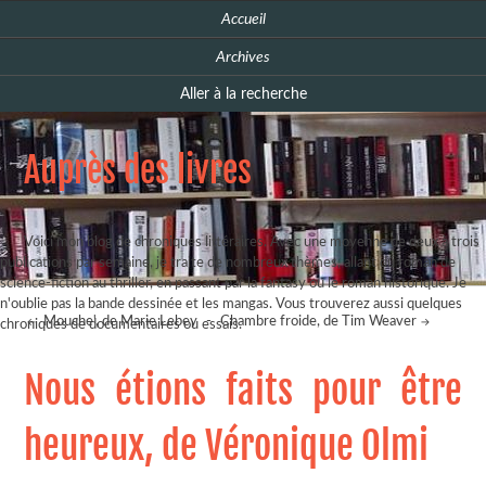
Accueil
Archives
Aller à la recherche
Auprès des livres
Voici mon blog de chroniques littéraires. Avec une moyenne de deux à trois
publications par semaine, je traite de nombreux thèmes, allant du roman de
science-fiction au thriller, en passant par la fantasy ou le roman historique. Je
n'oublie pas la bande dessinée et les mangas. Vous trouverez aussi quelques
Mouche', de Marie Lebey
-
Chambre froide, de Tim Weaver
chroniques de documentaires ou essais.
Nous étions faits pour être
heureux, de Véronique Olmi