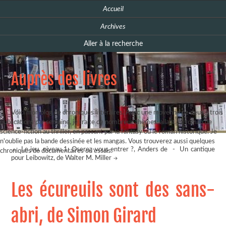
Accueil
Archives
Aller à la recherche
Auprès des livres
Voici mon blog de chroniques littéraires. Avec une moyenne de deux à trois
publications par semaine, je traite de nombreux thèmes, allant du roman de
science-fiction au thriller, en passant par la fantasy ou le roman historique. Je
n'oublie pas la bande dessinée et les mangas. Vous trouverez aussi quelques
Le jeu, niveau 1: Oserez-vous entrer ?, Anders de
-
Un cantique
chroniques de documentaires ou essais.
pour Leibowitz, de Walter M. Miller
Les écureuils sont des sans-
abri, de Simon Girard