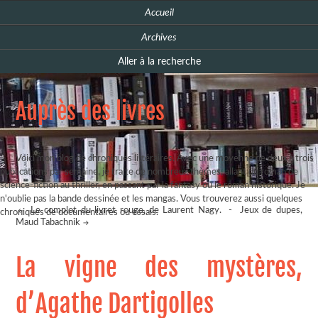
Accueil
Archives
Aller à la recherche
Auprès des livres
Voici mon blog de chroniques littéraires. Avec une moyenne de deux à trois
publications par semaine, je traite de nombreux thèmes, allant du roman de
science-fiction au thriller, en passant par la fantasy ou le roman historique. Je
n'oublie pas la bande dessinée et les mangas. Vous trouverez aussi quelques
Le complot du livret rouge, de Laurent Nagy.
-
Jeux de dupes,
chroniques de documentaires ou essais.
Maud Tabachnik
La vigne des mystères,
d’Agathe Dartigolles