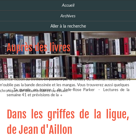
Accueil
Archives
Aller à la recherche
Auprès des livres
Voici mon blog de chroniques littéraires. Avec une moyenne de deux à trois
publications par semaine, je traite de nombreux thèmes, allant du roman de
science-fiction au thriller, en passant par la fantasy ou le roman historique. Je
n'oublie pas la bande dessinée et les mangas. Vous trouverez aussi quelques
Ta gueule, on tourne !, de Jade-Rose Parker
-
Lectures de la
chroniques de documentaires ou essais.
semaine 41 et prévisions de la
Dans les griffes de la ligue,
de Jean d'Aillon