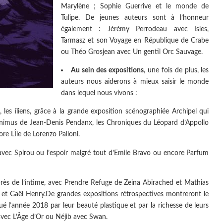
Marylène ; Sophie Guerrive et le monde de
Tulipe. De jeunes auteurs sont à l’honneur
également : Jérémy Perrodeau avec Isles,
Tarmasz et son Voyage en République de Crabe
ou Théo Grosjean avec Un gentil Orc Sauvage.
Au sein des expositions
, une fois de plus, les
auteurs nous aiderons à mieux saisir le monde
dans lequel nous vivons :
 les îliens, grâce à la grande exposition scénographiée Archipel qui
eronimus de Jean-Denis Pendanx, les Chroniques du Léopard d’Appollo
re LÎle de Lorenzo Palloni.
vec Spirou ou l’espoir malgré tout d’Emile Bravo ou encore Parfum
s près de l’intime, avec Prendre Refuge de Zeina Abirached et Mathias
 et Gaël Henry.De grandes expositions rétrospectives montreront le
ué l’année 2018 par leur beauté plastique et par la richesse de leurs
 avec L’Âge d’Or ou Néjib avec Swan.