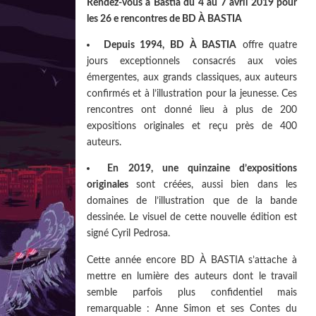
Rendez-vous à Bastia du 4 au 7 avril 2019 pour
les 26 e rencontres de BD À BASTIA
Depuis 1994, BD À BASTIA
offre quatre
jours exceptionnels consacrés aux voies
émergentes, aux grands classiques, aux auteurs
confirmés et à l’illustration pour la jeunesse. Ces
rencontres ont donné lieu à plus de 200
expositions originales et reçu près de 400
auteurs.
En 2019, une quinzaine d’expositions
originales
sont créées, aussi bien dans les
domaines de l’illustration que de la bande
dessinée. Le visuel de cette nouvelle édition est
signé Cyril Pedrosa.
Cette année encore BD À BASTIA s’attache à
mettre en lumière des auteurs dont le travail
semble parfois plus confidentiel mais
remarquable : Anne Simon et ses Contes du