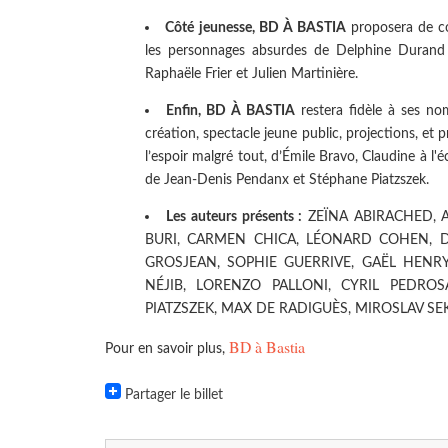
Côté jeunesse, BD À BASTIA
proposera de co
les personnages absurdes de Delphine Durand 
Raphaële Frier et Julien Martinière.
Enfin, BD À BASTIA
restera fidèle à ses no
création, spectacle jeune public, projections, et 
l’espoir malgré tout, d’Émile Bravo, Claudine à l
de Jean-Denis Pendanx et Stéphane Piatzszek.
Les auteurs présents :
ZEÏNA ABIRACHED, A
BURI, CARMEN CHICA, LÉONARD COHEN, 
GROSJEAN, SOPHIE GUERRIVE, GAËL HENR
NÉJIB, LORENZO PALLONI, CYRIL PEDRO
PIATZSZEK, MAX DE RADIGUÈS, MIROSLAV S
BD à Bastia
Pour en savoir plus,
Partager le billet