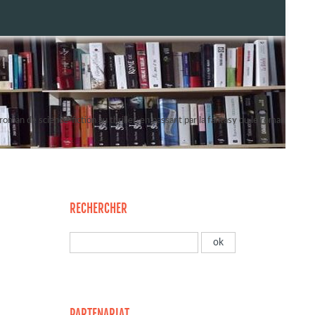
oman de science-fiction au thriller, en passant par la fantasy ou le roman
RECHERCHER
PARTENARIAT