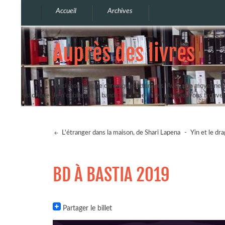
Accueil
Archives
Auprès des livres
Voici mon blog de chroniques littéraires. Avec une moyenne de
historique. Je n'oublie pas la bande dessinée et les mangas. Vous trouv
L'étranger dans la maison, de Shari Lapena
-
Yin et le d
BD À BASTIA 2019
Partager le billet