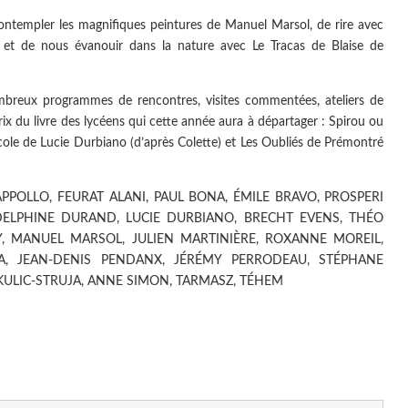
ntempler les magnifiques peintures de Manuel Marsol, de rire avec
et de nous évanouir dans la nature avec Le Tracas de Blaise de
mbreux programmes de rencontres, visites commentées, ateliers de
prix du livre des lycéens qui cette année aura à départager : Spirou ou
'école de Lucie Durbiano (d’après Colette) et Les Oubliés de Prémontré
PPOLLO, FEURAT ALANI, PAUL BONA, ÉMILE BRAVO, PROSPERI
DELPHINE DURAND, LUCIE DURBIANO, BRECHT EVENS, THÉO
Y, MANUEL MARSOL, JULIEN MARTINIÈRE, ROXANNE MOREIL,
SA, JEAN-DENIS PENDANX, JÉRÉMY PERRODEAU, STÉPHANE
EKULIC-STRUJA, ANNE SIMON, TARMASZ, TÉHEM