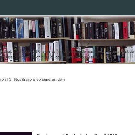
 deux à trois publications par semaine, je traite de nombreux thèmes, allant du r
erez aussi quelques chroniques de documentaires ou essais.
ragon T3 : Nos dragons éphémères, de